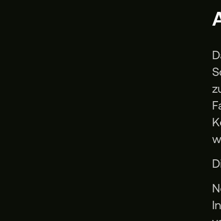
D
S
z
F
K
w
D
N
I