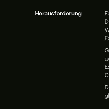
Herausforderung
F
D
W
F
G
a
E
C
D
g