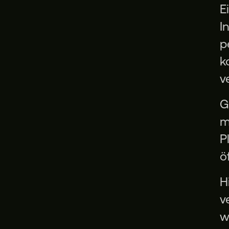
E
I
p
k
v
G
m
P
ö
H
v
w