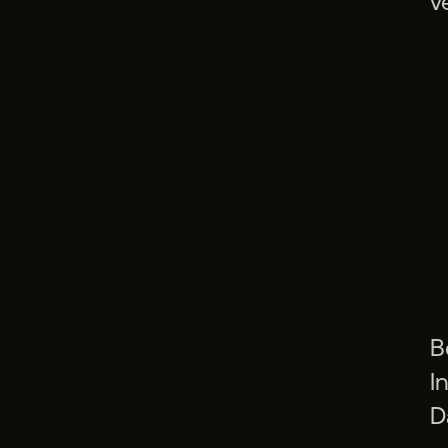
v
B
I
D