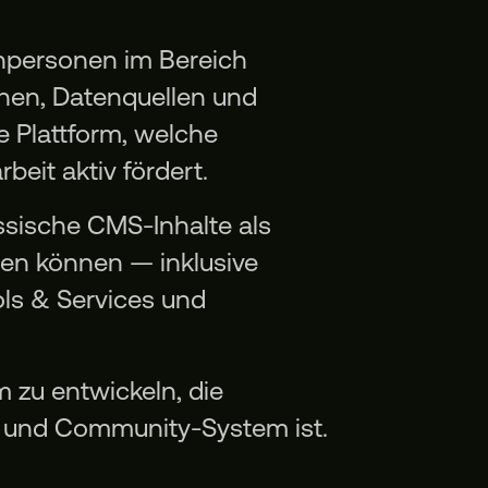
hpersonen im Bereich
nen, Datenquellen und
e Plattform, welche
it aktiv fördert.
ssische CMS-Inhalte als
ten können — inklusive
ools & Services und
m zu entwickeln, die
k und Community-System ist.