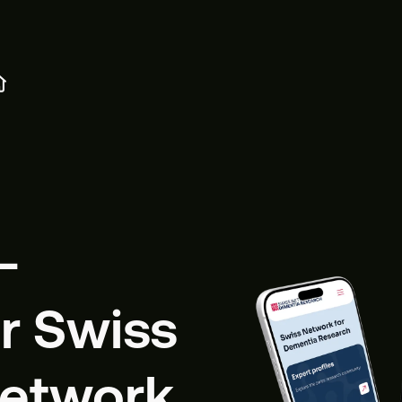
-
ür Swiss
etwork