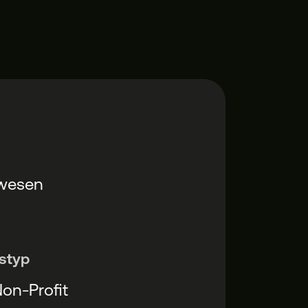
wesen
styp
on-Profit