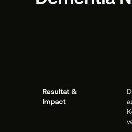
Resultat &
D
Impact
a
K
v