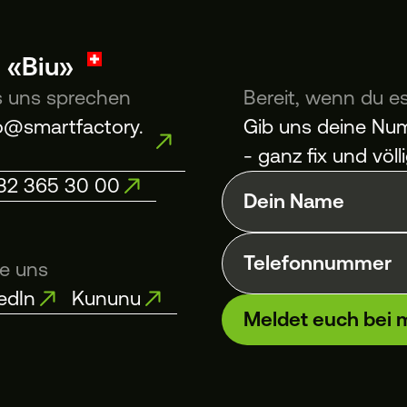
n «Biu»
s uns sprechen
Bereit, wenn du es
lo@smartfactory.
Gib uns deine Num
- ganz fix und völl
 32 365 30 00
Dein Name
Telefonnummer
ge uns
edIn
Kununu
Meldet euch bei m