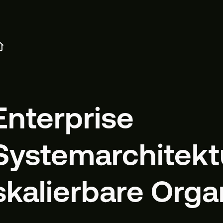
Enterprise
Systemarchitektu
skalierbare Orga