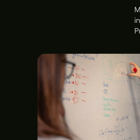
M
i
P