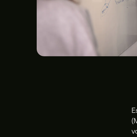
E
(
v