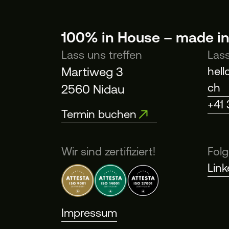
100% in House – made i
Lass uns treffen
Las
Martiweg 3
hel
ch
2560 Nidau
+41
Termin buchen
Wir sind zertifiziert!
Fol
Link
Impressum