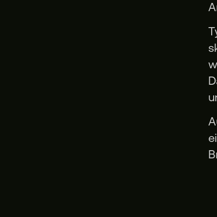
A
T
s
w
D
u
A
e
B